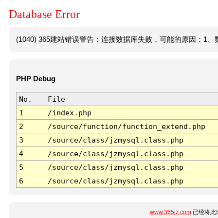
Database Error
(1040) 365建站错误警告：连接数据库失败，可能的原因：1、数
PHP Debug
No.
File
1
/index.php
2
/source/function/function_extend.php
3
/source/class/jzmysql.class.php
4
/source/class/jzmysql.class.php
5
/source/class/jzmysql.class.php
6
/source/class/jzmysql.class.php
www.365jz.com
已经将此