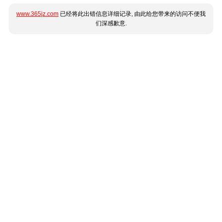
www.365jz.com
已经将此出错信息详细记录, 由此给您带来的访问不便我
们深感歉意.