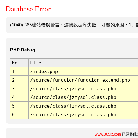
Database Error
(1040) 365建站错误警告：连接数据库失败，可能的原因：1、数
PHP Debug
No.
File
1
/index.php
2
/source/function/function_extend.php
3
/source/class/jzmysql.class.php
4
/source/class/jzmysql.class.php
5
/source/class/jzmysql.class.php
6
/source/class/jzmysql.class.php
www.365jz.com
已经将此