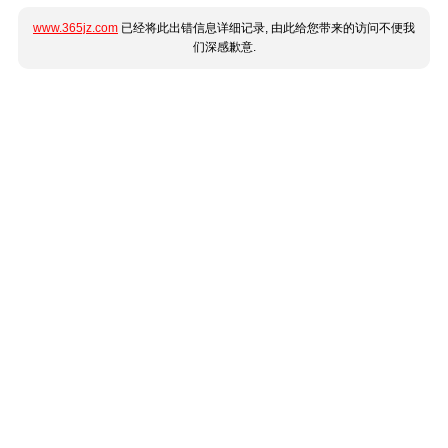
www.365jz.com
已经将此出错信息详细记录, 由此给您带来的访问不便我
们深感歉意.