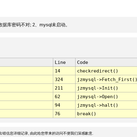
据库密码不对; 2、mysql未启动。
Line
Code
14
checkredirect()
324
jzmysql->Fetch_First(
211
jzmysql->Init()
62
jzmysql->Open()
94
jzmysql->halt()
76
break()
出错信息详细记录, 由此给您带来的访问不便我们深感歉意.