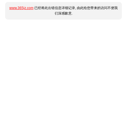
www.365jz.com
已经将此出错信息详细记录, 由此给您带来的访问不便我
们深感歉意.