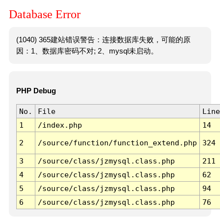
Database Error
(1040) 365建站错误警告：连接数据库失败，可能的原
因：1、数据库密码不对; 2、mysql未启动。
PHP Debug
No.
File
Line
1
/index.php
14
2
/source/function/function_extend.php
324
3
/source/class/jzmysql.class.php
211
4
/source/class/jzmysql.class.php
62
5
/source/class/jzmysql.class.php
94
6
/source/class/jzmysql.class.php
76