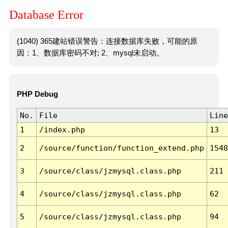
Database Error
(1040) 365建站错误警告：连接数据库失败，可能的原
因：1、数据库密码不对; 2、mysql未启动。
PHP Debug
No.
File
Line
1
/index.php
13
2
/source/function/function_extend.php
1548
3
/source/class/jzmysql.class.php
211
4
/source/class/jzmysql.class.php
62
5
/source/class/jzmysql.class.php
94