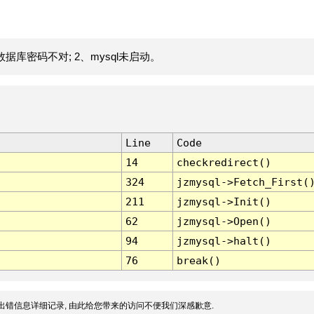
据库密码不对; 2、mysql未启动。
Line
Code
14
checkredirect()
324
jzmysql->Fetch_First(
211
jzmysql->Init()
62
jzmysql->Open()
94
jzmysql->halt()
76
break()
出错信息详细记录, 由此给您带来的访问不便我们深感歉意.