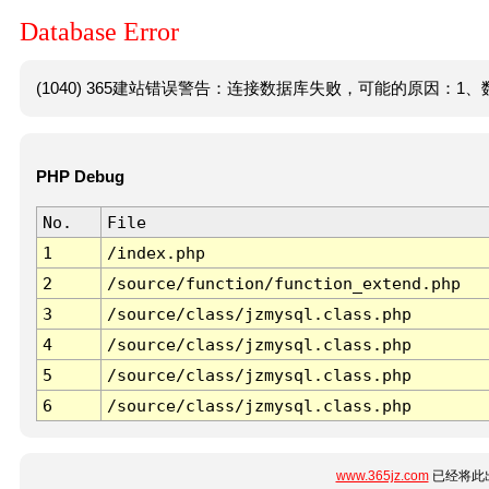
Database Error
(1040) 365建站错误警告：连接数据库失败，可能的原因：1、数
PHP Debug
No.
File
1
/index.php
2
/source/function/function_extend.php
3
/source/class/jzmysql.class.php
4
/source/class/jzmysql.class.php
5
/source/class/jzmysql.class.php
6
/source/class/jzmysql.class.php
www.365jz.com
已经将此