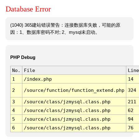
Database Error
(1040) 365建站错误警告：连接数据库失败，可能的原
因：1、数据库密码不对; 2、mysql未启动。
PHP Debug
No.
File
Line
1
/index.php
14
2
/source/function/function_extend.php
324
3
/source/class/jzmysql.class.php
211
4
/source/class/jzmysql.class.php
62
5
/source/class/jzmysql.class.php
94
6
/source/class/jzmysql.class.php
76