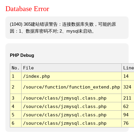
Database Error
(1040) 365建站错误警告：连接数据库失败，可能的原
因：1、数据库密码不对; 2、mysql未启动。
PHP Debug
No.
File
Line
1
/index.php
14
2
/source/function/function_extend.php
324
3
/source/class/jzmysql.class.php
211
4
/source/class/jzmysql.class.php
62
5
/source/class/jzmysql.class.php
94
6
/source/class/jzmysql.class.php
76