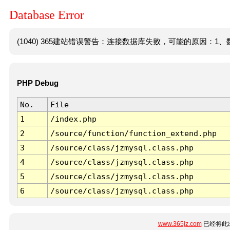
Database Error
(1040) 365建站错误警告：连接数据库失败，可能的原因：1、数
PHP Debug
No.
File
1
/index.php
2
/source/function/function_extend.php
3
/source/class/jzmysql.class.php
4
/source/class/jzmysql.class.php
5
/source/class/jzmysql.class.php
6
/source/class/jzmysql.class.php
www.365jz.com
已经将此