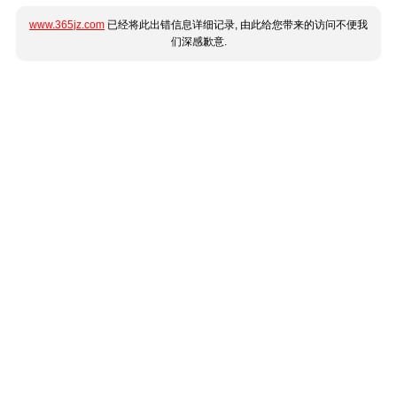
www.365jz.com
已经将此出错信息详细记录, 由此给您带来的访问不便我
们深感歉意.