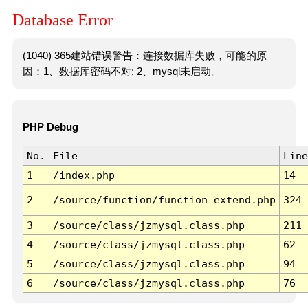
Database Error
(1040) 365建站错误警告：连接数据库失败，可能的原
因：1、数据库密码不对; 2、mysql未启动。
PHP Debug
No.
File
Line
1
/index.php
14
2
/source/function/function_extend.php
324
3
/source/class/jzmysql.class.php
211
4
/source/class/jzmysql.class.php
62
5
/source/class/jzmysql.class.php
94
6
/source/class/jzmysql.class.php
76