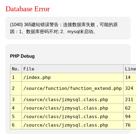
Database Error
(1040) 365建站错误警告：连接数据库失败，可能的原
因：1、数据库密码不对; 2、mysql未启动。
PHP Debug
No.
File
Line
1
/index.php
14
2
/source/function/function_extend.php
324
3
/source/class/jzmysql.class.php
211
4
/source/class/jzmysql.class.php
62
5
/source/class/jzmysql.class.php
94
6
/source/class/jzmysql.class.php
76