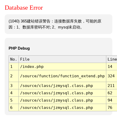
Database Error
(1040) 365建站错误警告：连接数据库失败，可能的原
因：1、数据库密码不对; 2、mysql未启动。
PHP Debug
No.
File
Line
1
/index.php
14
2
/source/function/function_extend.php
324
3
/source/class/jzmysql.class.php
211
4
/source/class/jzmysql.class.php
62
5
/source/class/jzmysql.class.php
94
6
/source/class/jzmysql.class.php
76