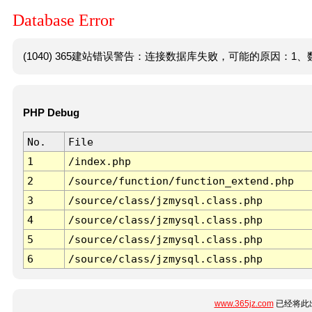
Database Error
(1040) 365建站错误警告：连接数据库失败，可能的原因：1、数
PHP Debug
No.
File
1
/index.php
2
/source/function/function_extend.php
3
/source/class/jzmysql.class.php
4
/source/class/jzmysql.class.php
5
/source/class/jzmysql.class.php
6
/source/class/jzmysql.class.php
www.365jz.com
已经将此