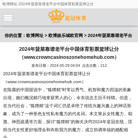
欧博网址-2024年菠菜靠谱老平台中国体育彩票篮球让分
（www.crowncasinoszonehomehub.com）
你的位置：
欧博网址
>
欧博娱乐城欧官网
> 2024年菠菜靠谱老平台
2024年菠菜靠谱老平台中国体育彩票篮球让分
中国体育彩票篮球让分
（www.crowncasinoszonehomehub.com）
（www.crowncasinoszonehomehub.com）
发布日期：2024-05-29 04:04 点击次数：212
2024年菠菜靠谱老平台中国体育彩票篮球让分
（www.crowncasinoszonehomehub.com）
在陈腐的中国据说中，“狐狸精”时常以秀气、机智和魔力四溢的形象
出现，她们概况精巧地拿获男人的心，令东说念主目不转睛。但是，
在当代社会，“狐狸精”这个词汇仍是卓绝了传统兴趣兴趣上的神话形
象，成为了一种形色女性私有魔力的代名词。本文将从女性魔力、聪
惠、神思疏通等方面，探讨“狐狸精”的御夫决窍2024年皇冠在线，匡
助当代女性更好地理会和诈欺我方的魔力，成立协调幸福的婚配相
干。