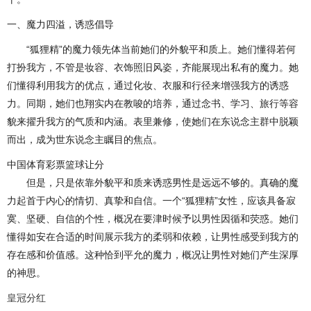
一、魔力四溢，诱惑倡导
“狐狸精”的魔力领先体当前她们的外貌平和质上。她们懂得若何
打扮我方，不管是妆容、衣饰照旧风姿，齐能展现出私有的魔力。她
们懂得利用我方的优点，通过化妆、衣服和行径来增强我方的诱惑
力。同期，她们也翔实内在教唆的培养，通过念书、学习、旅行等容
貌来擢升我方的气质和内涵。表里兼修，使她们在东说念主群中脱颖
而出，成为世东说念主瞩目的焦点。
中国体育彩票篮球让分
但是，只是依靠外貌平和质来诱惑男性是远远不够的。真确的魔
力起首于内心的情切、真挚和自信。一个“狐狸精”女性，应该具备寂
寞、坚硬、自信的个性，概况在要津时候予以男性因循和荧惑。她们
懂得如安在合适的时间展示我方的柔弱和依赖，让男性感受到我方的
存在感和价值感。这种恰到平允的魔力，概况让男性对她们产生深厚
的神思。
皇冠分红