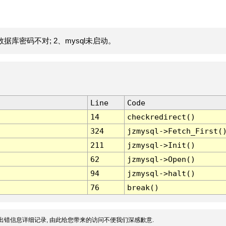
据库密码不对; 2、mysql未启动。
Line
Code
14
checkredirect()
324
jzmysql->Fetch_First(
211
jzmysql->Init()
62
jzmysql->Open()
94
jzmysql->halt()
76
break()
出错信息详细记录, 由此给您带来的访问不便我们深感歉意.