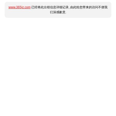
www.365jz.com
已经将此出错信息详细记录, 由此给您带来的访问不便我
们深感歉意.