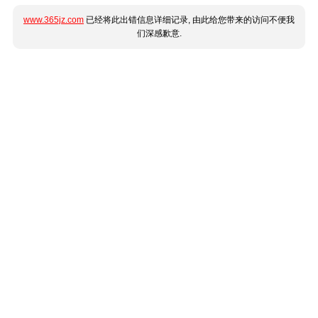
www.365jz.com
已经将此出错信息详细记录, 由此给您带来的访问不便我
们深感歉意.