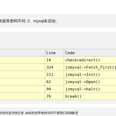
据库密码不对; 2、mysql未启动。
Line
Code
14
checkredirect()
324
jzmysql->Fetch_First(
211
jzmysql->Init()
62
jzmysql->Open()
94
jzmysql->halt()
76
break()
出错信息详细记录, 由此给您带来的访问不便我们深感歉意.