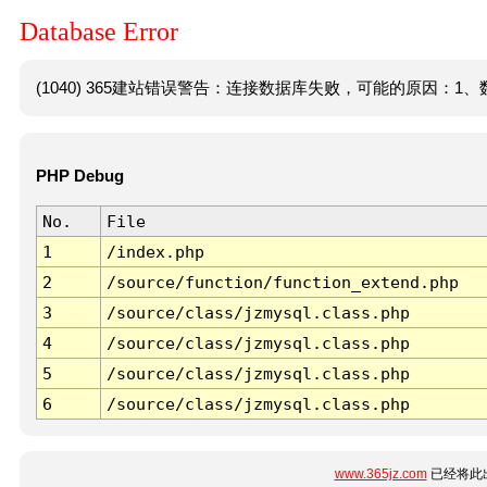
Database Error
(1040) 365建站错误警告：连接数据库失败，可能的原因：1、数
PHP Debug
No.
File
1
/index.php
2
/source/function/function_extend.php
3
/source/class/jzmysql.class.php
4
/source/class/jzmysql.class.php
5
/source/class/jzmysql.class.php
6
/source/class/jzmysql.class.php
www.365jz.com
已经将此