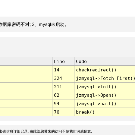
据库密码不对; 2、mysql未启动。
Line
Code
14
checkredirect()
324
jzmysql->Fetch_First(
211
jzmysql->Init()
62
jzmysql->Open()
94
jzmysql->halt()
76
break()
出错信息详细记录, 由此给您带来的访问不便我们深感歉意.