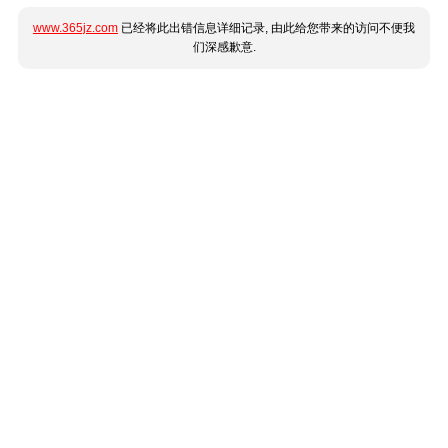
www.365jz.com
已经将此出错信息详细记录, 由此给您带来的访问不便我
们深感歉意.