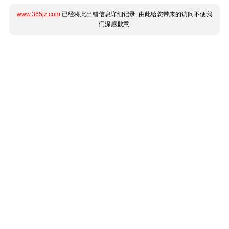
www.365jz.com
已经将此出错信息详细记录, 由此给您带来的访问不便我
们深感歉意.