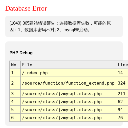
Database Error
(1040) 365建站错误警告：连接数据库失败，可能的原
因：1、数据库密码不对; 2、mysql未启动。
PHP Debug
No.
File
Line
1
/index.php
14
2
/source/function/function_extend.php
324
3
/source/class/jzmysql.class.php
211
4
/source/class/jzmysql.class.php
62
5
/source/class/jzmysql.class.php
94
6
/source/class/jzmysql.class.php
76