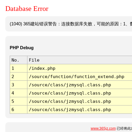
Database Error
(1040) 365建站错误警告：连接数据库失败，可能的原因：1、数
PHP Debug
No.
File
1
/index.php
2
/source/function/function_extend.php
3
/source/class/jzmysql.class.php
4
/source/class/jzmysql.class.php
5
/source/class/jzmysql.class.php
6
/source/class/jzmysql.class.php
www.365jz.com
已经将此