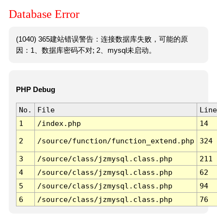
Database Error
(1040) 365建站错误警告：连接数据库失败，可能的原
因：1、数据库密码不对; 2、mysql未启动。
PHP Debug
No.
File
Line
1
/index.php
14
2
/source/function/function_extend.php
324
3
/source/class/jzmysql.class.php
211
4
/source/class/jzmysql.class.php
62
5
/source/class/jzmysql.class.php
94
6
/source/class/jzmysql.class.php
76