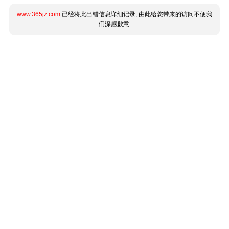
www.365jz.com
已经将此出错信息详细记录, 由此给您带来的访问不便我
们深感歉意.