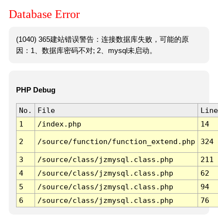
Database Error
(1040) 365建站错误警告：连接数据库失败，可能的原
因：1、数据库密码不对; 2、mysql未启动。
PHP Debug
No.
File
Line
1
/index.php
14
2
/source/function/function_extend.php
324
3
/source/class/jzmysql.class.php
211
4
/source/class/jzmysql.class.php
62
5
/source/class/jzmysql.class.php
94
6
/source/class/jzmysql.class.php
76